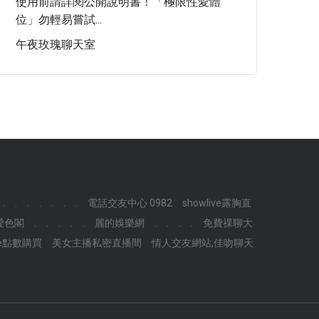
使用前請詳閱公開說明書！「極限性愛體
位」勿輕易嘗試...
午夜玫瑰聊天室
.
.
.
.
.
.
.
電話交友中心 0982
showlive露胸直
愛色閣
.
.
.
.
.
麗的娛樂網
.
.
.
.
免費祼聊大
ive點數購買
美女主播私密直播間
情人交友網站,佳吻聊天