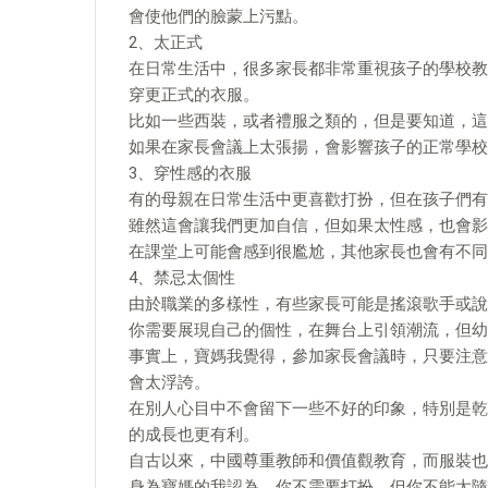
會使他們的臉蒙上污點。
2、太正式
在日常生活中，很多家長都非常重視孩子的學校教
穿更正式的衣服。
比如一些西裝，或者禮服之類的，但是要知道，這
如果在家長會議上太張揚，會影響孩子的正常學校
3、穿性感的衣服
有的母親在日常生活中更喜歡打扮，但在孩子們有
雖然這會讓我們更加自信，但如果太性感，也會影
在課堂上可能會感到很尷尬，其他家長也會有不同
4、禁忌太個性
由於職業的多樣性，有些家長可能是搖滾歌手或說
你需要展現自己的個性，在舞台上引領潮流，但幼
事實上，寶媽我覺得，參加家長會議時，只要注意
會太浮誇。
在別人心目中不會留下一些不好的印象，特別是乾
的成長也更有利。
自古以來，中國尊重教師和價值觀教育，而服裝也
身為寶媽的我認為，你不需要打扮，但你不能太隨