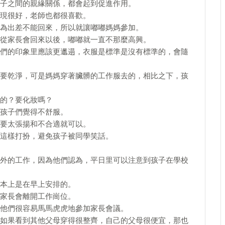
子之間的親緣關係，都會起到促進作用。
現很好，老師也都很喜歡。
為出差不能回來，所以就讓嘟嘟媽媽參加。
從家長會回來以後，嘟嘟就一直不那麼高興。
們的印象里應該更邋遢，衣服是標準是沒有標準的，會隨
要乾淨，可是媽媽穿著臟髒的工作服去的，相比之下，孩
的？要化妝嗎？
孩子們覺得不舒服。
要太張揚和不合適就可以。
這樣打扮，避免孩子被同學笑話。
外的工作，因為他們認為，平日里可以注意到孩子在學校
本上是在早上安排的。
家長會離開工作崗位。
他們很容易馬馬虎虎地參加家長會議。
如果看到其他父母穿得很整齊，自己的父母很便宜，那也