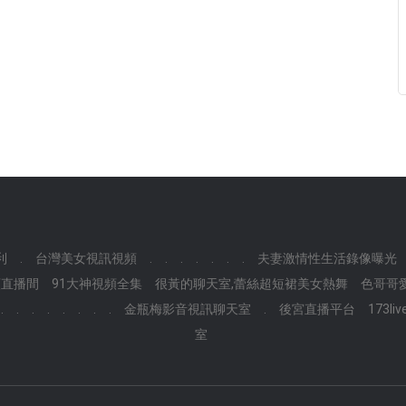
利
.
台灣美女視訊視頻
.
.
.
.
.
.
.
夫妻激情性生活錄像曝光
頻直播間
91大神視頻全集
很黃的聊天室,蕾絲超短裙美女熱舞
色哥哥
.
.
.
.
.
.
.
.
金瓶梅影音視訊聊天室
.
後宮直播平台
173l
室