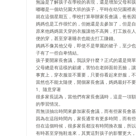
無論是了解孩子在學校的表現，還是增加父母和孩
嘟嘟是一個幼兒園大班的孩子，平時在幼兒園裡表
就在這個星期五，學校打算舉辦家長會議，爸爸因
媽媽也是工作很忙的，但她還是去參加了，但是自
原來他媽媽當天穿的衣服讓他不高興，打工族在人
便的穿，甚至穿著睡衣也能去打工賺錢。
媽媽不像其他父母，即使不是華麗的裙子，至少也
子有了一些自卑情結。
孩子要開家長會議，我該穿什麼？正式的還是簡單
父母總是有這樣的顧慮，害怕在老師面前丟臉，讓
事實上，穿衣服並不重要，只要你看起來舒服，不
當然也不能太隨便，開個家長會議，媽媽最好不要
1、隨意穿著
很多家長認為，當他們有家長會議時，這是一項額
的學習情況。
而無須抽出時間來參加家長會議，而有些家長會基
因為在這段時間內，家長通常有更多時間，而有些
但在這個時候，很多家長都沒有時間換衣服，所以
有時甚至穿拖鞋進來，其實這對孩子的影響更大，