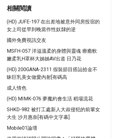
相關閱讀
(HD) JUFE-197 在出差地被意外同房投宿的
女上司從早到晚當作性奴隸的逆
國外免費視訊交友
MSFH-057 洋溢溫柔的身體與靈魂 療癒軟
嫩柔乳H罩杯大姊姊AV出道 日乃花
(HD) 200GANA-2311 假裝節目搭訕拾金不
昧巨乳美女做愛內射[有碼高
成人情色
(HD) MIMK-076 夢魔約會生活 稻場流花
SHKD-982 被打工處新人大叔侵犯的前輩女
大生 沙月惠奈[有碼中文字幕]
Mobile01論壇