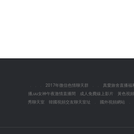
.
.
.
2017年微信色情聊天群
.
.
真愛旅舍直播福
播,uu女神午夜激情直播間
成人免費線上影片
黃色視
秀聊天室
韓國視頻交友聊天室址
.
國外視頻網站
.