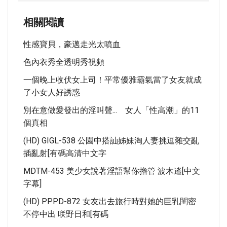
相關閱讀
性感寶貝，豪邁走光太噴血
色內衣秀全透明秀視頻
一個晚上收伏女上司！平常優雅霸氣當了女友就成
了小女人好誘惑
別在意做愛發出的淫叫聲... 女人「性高潮」的11
個真相
(HD) GIGL-538 公園中搭訕姊妹淘人妻挑逗雜交亂
插亂射[有碼高清中文字
MDTM-453 美少女說著淫語幫你擼管 波木遙[中文
字幕]
(HD) PPPD-872 女友出去旅行時對她的巨乳閨密
不停中出 咲野日和[有碼