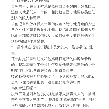
1、自卑的人容易被指責
自卑的人，在骨子裡就是覺得自己不好的，好像自己
這個人就是低人一等的。相比較自己，他更容易信任
別人的眼光和選擇。
當他把自己放在低人一等的位置上時，他身邊的人也
會忍不住的想要教育他兩句。彷彿他周圍的每個人都
比他更加知道該如何說話，如何做事，並以對他的生
活指指點點作為樂趣。
2、從小就在指責的環境中長大的人，最容易沾染指
責。
這一點是我聽到朋友和他媽媽打電話的內容時發現
的，我親耳聽到了他是如何引誘他媽媽指責他的，他
明知道說的話會遭來指責，卻還是會說。
後來我帶著好奇的心採訪了一下這位朋友，他說他就
是忍不住想要被指責，這是他的無意識行為。
為何會這樣呢？
說到底還是因為他從小就是被家人指責長大的，被指
責對他來講太熟悉了， 那種熟悉感就像家一樣，雖然
不夠溫暖，但還是讓他忍不住就想念，想要回去。