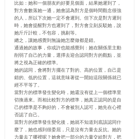
比如：她和一個朋友約好要見個面，結果她遲到了，
對方會數落她一通，她會認為對方是個時間觀念很強
的人，所以下次她一定不會遲到。但下次是對方遲到
時，她會提醒對方也遲到了，對方會立刻反駁她，說
她斤斤計較，不包容，挑剔等。
總之，讓她感覺到無論她怎麼做都是錯。
通過她的故事，你或許也能感覺到：她在關係里主動
削弱了自己的力量，選擇去迎合認同對方的觀點，並
將之視為正確的標準。
她的認同，會將對方擺在了對的、高的位置，自己是
錯的、低的位置，這就意味著從一開始這段關係就已
經不平等了。
當對方的標準發生變化時，她還沒有從上一個標準里
切換過來。而相比較對方的標準，她真正認同的是自
己的標準是不夠好的，不會被別人認可，她先在心裡
否認了自己。
當對方的標準發生變化後，她就不知道到底該認同什
麼了，她也感到很委屈，只是沒有力量去反抗。她的
力量去了哪裡呢？她會把一部分的力量交給對方，把