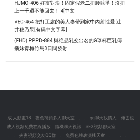
HJMO-406 好友對決！固定假老二扭腰競爭！沒扭
上一千迴不能回去！ 4[中文
VEC-464 把打工處的美人妻帶到家中內射性愛 辻
井穗乃果[有碼中文字幕]
(FHD) PPPD-884 與絶品乳交出名的G罩杯巨乳傳
播妹青梅竹馬3日間發射
成.人動畫18
夜色視頻多人聊天室
.
.
qq聊天找情人
俺去也
成人視頻免費在線播放
隨機聊天視訊
SEX視頻聊天室
.
.
.
.
.
夫妻視頻交友QQ群
.
免費色聊表演聊天室
.
.
.
.
.