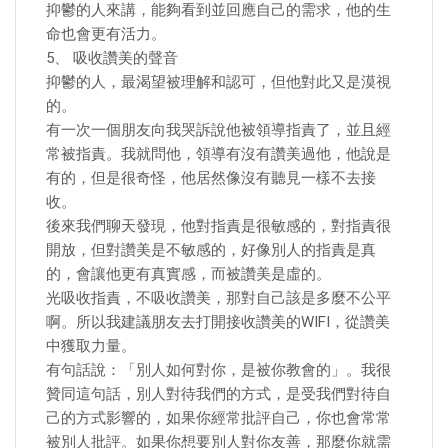
抑鬱的人來講，能夠看到並回應自己的需求，他的生
命也會更有活力。
5、 吸收讚美的聲音
抑鬱的人，最渴望被理解和認可，但他對此又是漠視
的。
有一次一個朋友向我哭訴說他被領導指責了，並且經
常被指責。我就問他，領導有沒有讚美過他，他說是
有的，但是很奇怪，他居然像沒有聽見一樣不去接
收。
後來我們聊天發現，他對指責是很敏感的，對指責很
開放，但對讚美是不敏感的，好像別人的指責是真
的，會讓他更有真實感，而被讚美是虛的。
光吸收指責，不吸收讚美，那對自己該是多麼不公平
啊。所以我建議朋友去打開接收讚美的WIFI，從讚美
中獲取力量。
有句話說：「別人如何對你，是被你教會的」。我很
贊同這句話，別人對待我們的方式，是受我們對待自
己的方式影響的，如果你經常批評自己，你也會常常
被別人批評。如果你想要別人對你友善，那麼你就需