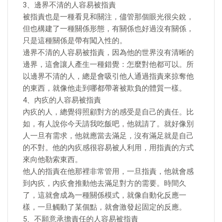
3、邊界不清的人容易被指責
被指責也是一種看見和關注，儘管那個眼光很尖銳，
但也構建了一種關係形態，有關係也好過沒有關係，
只是這種關係是帶有闖入性的。
邊界不清的人容易被指責，因為他的世界沒有清晰的
邊界，這會讓人產生一種錯覺：怎麼對他都可以。所
以邊界不清的人，總是會吸引他人通過指責來掠奪他
的東西，就像他走到哪都帶著被欺負的體質一樣。
4、內疚的人容易被指責
內疚的人，總覺得照顧對方的感受是自己的責任。比
如，有人說你今天請我吃飯吧，他就請了。就好像別
人一旦有需求，他就應當去滿足，沒有滿足就是自己
的不對。他的內疚感很容易被人利用，用指責的方式
來向他勒索東西。
他人的指責在他那裡非常管用，一旦指責，他就會感
到內疚，內疚會推動他去滿足對方的需要。時間久
了，這就會成為一種關係模式，就像自動化反應一
樣，一旦觸動了某個點，就會激發起固定的反應。
5、不願意承擔責任的人容易被指責