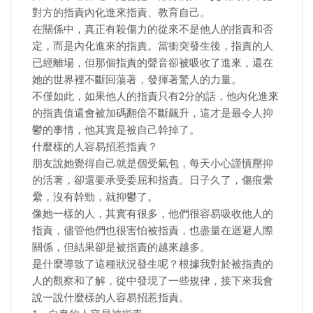
對方的指責內化進來指責、教育自己。
在關係中，真正有殺傷力的從來不是他人的指責和否
定，而是內化進來的指責。當衝突發生後，指責的人
已經離場，但那個指責的聲音卻被吸收了進來，還在
她的世界裡不斷回蕩著，發揮著驚人的力量。
不僅如此，如果他人的指責只有2分的話，他內化進來
的指責值還會被加碼翻倍不斷飆升，這才是最令人抑
鬱的事情，他其實是被自己幹掉了。
什麼樣的人容易招惹指責？
朋友說她覺得自己就是個受氣包，每天小心謹慎壓抑
的活著，卻還要承受委屈和指責。日子久了，傷痕纍
纍，沒有幹勁，就抑鬱了。
像她一樣的人，其實有很多，他們很容易吸收他人的
指責，儘管他們也很害怕被指責，也盡量在迴避人際
關係，但結果卻是被指責的越來越多。
是什麼導致了這種狀況發生呢？根據我對於被指責的
人的觀察和了解，從中發現了一些規律，接下來我會
說一說什麼樣的人容易招惹指責。