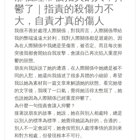
鬱了｜指責的殺傷力不
大，自責才真的傷人
我很不善於處理人際關係，對我而言，人際關係帶給
我的弊端遠遠大於利，我對人際關係都是迴避的。因
為在人際關係中我總是受傷害，被否定。而且每次衝
突後我都會開始自我攻擊，會讓自己再次陷入重度抑
鬱的狀態。
朋友向我訴說了她的遭遇，在人際關係中她總是被不
同的人懟，她還向我描述了很多具體的小細節，希望
我以她為素材寫一篇文章來解讀她的狀態。看完她發
的文字後，我嘆了一口氣，覺得她活得太憋屈了，她
也說她因為人際關係已經重度抑鬱了。
為什麼一句指責會讓人抑鬱？
接著說朋友的故事，她說，她在與別人相處時，總是
以別人的標準為標準，她覺得她認為好的，合適的，
別人不一定會認可，她會按照別人處理事情的原則來
和對方相處，但發現根本不可行。