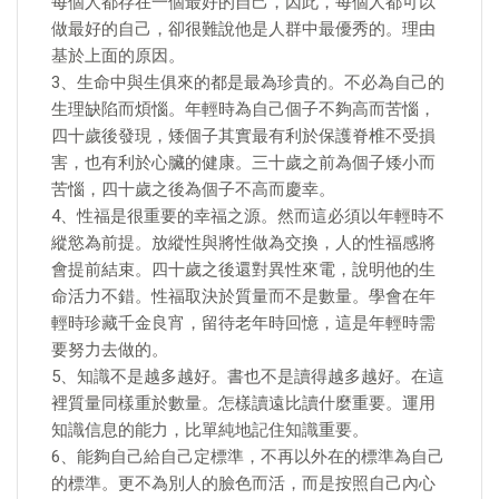
每個人都存在一個最好的自己，因此，每個人都可以
做最好的自己，卻很難說他是人群中最優秀的。理由
基於上面的原因。
3、生命中與生俱來的都是最為珍貴的。不必為自己的
生理缺陷而煩惱。年輕時為自己個子不夠高而苦惱，
四十歲後發現，矮個子其實最有利於保護脊椎不受損
害，也有利於心臟的健康。三十歲之前為個子矮小而
苦惱，四十歲之後為個子不高而慶幸。
4、性福是很重要的幸福之源。然而這必須以年輕時不
縱慾為前提。放縱性與將性做為交換，人的性福感將
會提前結束。四十歲之後還對異性來電，說明他的生
命活力不錯。性福取決於質量而不是數量。學會在年
輕時珍藏千金良宵，留待老年時回憶，這是年輕時需
要努力去做的。
5、知識不是越多越好。書也不是讀得越多越好。在這
裡質量同樣重於數量。怎樣讀遠比讀什麼重要。運用
知識信息的能力，比單純地記住知識重要。
6、能夠自己給自己定標準，不再以外在的標準為自己
的標準。更不為別人的臉色而活，而是按照自己內心