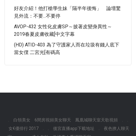
好友介紹！他打槍學生妹「隔半年後悔」 論壇驚
見外流：不要...不要停
AVOP-432 女性化皮膚SP～披著皮變身異性～
2019春夏皮膚收藏[中文字幕
(HD) ATID-403 為了守護家人而在垃圾有錢人底下
當女僕 二宮光[有碼高
.
白領美女
6間房視頻美女聊天
鳳凰城聊天室天歌視頻
.
.
女€優排行 2017
.
.
後宮直播app下載地址
.
夜色撩人聊天