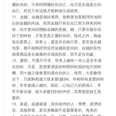
屬於你的。只有時間屬於你自己，你才是在做真正的
自己。而且只有這樣才能夠做出成效來。
11、金錢。金錢是個好東西。能夠更加客觀理性地明
白的金錢的內涵。然而金錢只有在自己努力掙來的時
候，你才會深刻體驗金錢的意義。錢，只要在被你花
掉了的時候，才算是真正屬於你的。除此之外，無論
放在股票上、證券上，還是存在銀行里，甚至放在錢
包里，都不能夠證明這些金錢就是你的。金錢的良性
循環應該是在健康的市場規則里，而不是在別處。
12、愛情，可遇不可求。世界上總有一些人是非常適
合你的，可是，那需要適當的時間與恰當的地方與時
機。四十歲之後會遇到適合你的人，然而，大多數情
況下，只能夠相逢只恨未娶(嫁)時。年輕時有真愛的時
候，常常會讓人膽怯。因此，心怡已久的那個人，常
常不敢去碰。絕大多數找到的伴侶，其實都是缺乏真
愛的。
13、家庭。組建家庭，與你相伴的人，學歷、經濟狀
況、高矮胖瘦，甚至美醜都不是最重要的。再美的