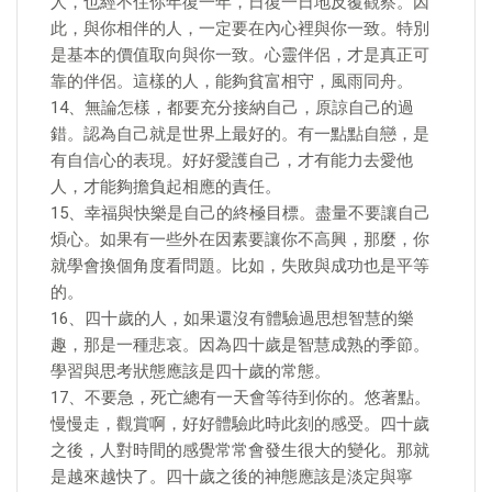
人，也經不住你年復一年，日復一日地反覆觀察。因
此，與你相伴的人，一定要在內心裡與你一致。特別
是基本的價值取向與你一致。心靈伴侶，才是真正可
靠的伴侶。這樣的人，能夠貧富相守，風雨同舟。
14、無論怎樣，都要充分接納自己，原諒自己的過
錯。認為自己就是世界上最好的。有一點點自戀，是
有自信心的表現。好好愛護自己，才有能力去愛他
人，才能夠擔負起相應的責任。
15、幸福與快樂是自己的終極目標。盡量不要讓自己
煩心。如果有一些外在因素要讓你不高興，那麼，你
就學會換個角度看問題。比如，失敗與成功也是平等
的。
16、四十歲的人，如果還沒有體驗過思想智慧的樂
趣，那是一種悲哀。因為四十歲是智慧成熟的季節。
學習與思考狀態應該是四十歲的常態。
17、不要急，死亡總有一天會等待到你的。悠著點。
慢慢走，觀賞啊，好好體驗此時此刻的感受。四十歲
之後，人對時間的感覺常常會發生很大的變化。那就
是越來越快了。四十歲之後的神態應該是淡定與寧