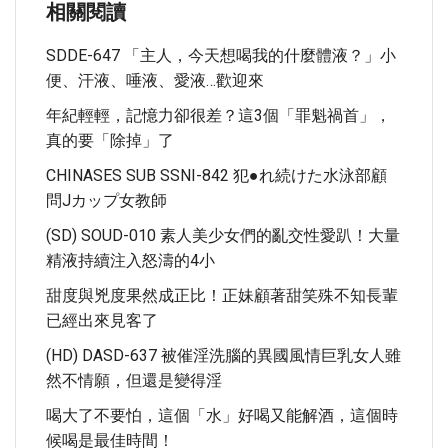
相關閱讀
SDDE-647 「主人，今天想喝我的什麼體液？」小
便、汗液、唾液、愛液…歡迎來
年紀輕輕，記憶力卻很差？這3個「罪魁禍首」，
真的要「除掉」了
CHINASES SUB SSNI-842 犯●れ続けた水泳部顧
問Jカップ女教師
(SD) SOUD-010 素人美少女們的亂交性愛趴！大量
精液持續注入怒濤的4小
甜度與兇度果然成正比！正妹顧著甜笑殊不知長輩
已經出來見客了
(HD) DASD-637 被催淫洗腦的異國風情巨乳女人雖
然不情願，但還是變得淫
喝大了不要怕，這個「水」好喝又能解酒，這個時
候喝是最佳時間！