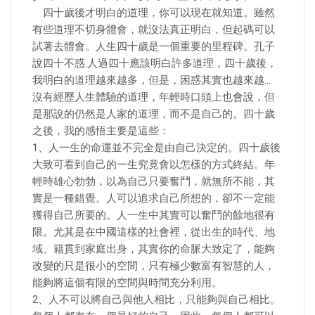
四十歲後才明白的道理，你可以現在就知道。雖然
有些道理不切身體會，就沒法真正明白，但起碼可以
試著去體會。人生四十歲是一個重要的里程碑。孔子
說四十不惑.人過四十應該明白許多道理，四十歲後，
我明白的道理越來越多，但是，困惑其實也越來越…
沒有經歷人生體驗的道理，年輕時口頭上也會說，但
是那說的仍然是人家的道理，而不是自己的。四十歲
之後，我的感悟主要是這些：
1、人一生的命運並不完全是由自己決定的。四十歲後
大致可看到自己的一生究竟會以怎樣的方式終結。年
輕時雄心勃勃，以為自己只要奮鬥，就無所不能，其
實是一種錯覺。人可以追求自己所想的，卻不一定能
獲得自己所要的。人一生中其實可以奮鬥的餘地很有
限。尤其是在中國這樣的社會裡，從出生的時代、地
域、籍貫到家庭出身，其實你的命脈大致定了，能夠
改變的只是很小的空間，只有極少數富有智慧的人，
能夠將這個有限的空間與時間充分利用。
2、人不可以將自己與他人相比，只能夠與自己相比。