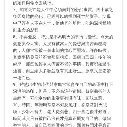
的定律與命令去執行。
7、知道死亡是人生中必須面對的必然事實。四十歲之
後因身體的變化，已經可以觸摸到死亡的影子。父母
中已經有人不在人世，從他們的離世，能夠深切體驗
到生命的歷程。
8、不再憂愁，特別是不為明天的事情而憂愁。今天的
憂愁就今天當。人沒有被當天的憂愁與痛苦而壓垮
的，人卻常常被一個未知的擔心而壓垮。許多時候，
其實事情發展並不會那樣糟糕。回顧自己四十多年的
經歷。那些曾經令人痛苦不堪的事情，其實都如過眼
煙雲，而且絕大多數並沒有真正發生。原來只是虛驚
一場而已。
9、雖然出生的時代與家庭常常會在自己的命運中打下
深深的烙印，但是，不必為這些遺憾。貧窮曲折的人
生經歷，可能令你的生活更有滋有味，回味無窮。
10、時間。年輕時常常不知愁滋味，卻常常對天悲
嘆：少壯不努力，老大徒傷悲。四十歲之後才知道，
時間其實只有被自己浪費才是真正屬於自己的。做個
率性的人，做自己喜歡做的事情。那個時間才是真正