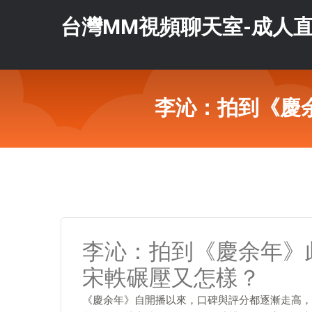
台灣MM視頻聊天室-成人直
李沁：拍到《慶
李沁：拍到《慶余年》
宋軼碾壓又怎樣？
《慶余年》自開播以來，口碑與評分都逐漸走高，