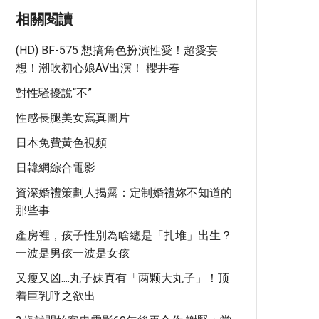
相關閱讀
(HD) BF-575 想搞角色扮演性愛！超愛妄
想！潮吹初心娘AV出演！ 櫻井春
對性騷擾說“不”
性感長腿美女寫真圖片
日本免費黃色視頻
日韓網綜合電影
資深婚禮策劃人揭露：定制婚禮妳不知道的
那些事
產房裡，孩子性別為啥總是「扎堆」出生？
一波是男孩一波是女孩
又瘦又凶....丸子妹真有「两颗大丸子」！顶
着巨乳呼之欲出