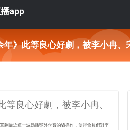
播app
余年》此等良心好劇，被李小冉、
此等良心好劇，被李小冉、
直到最近這一波點播額外付費的騷操作，使得會員們對平