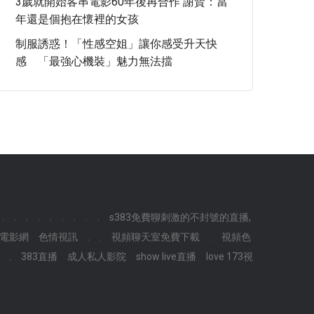
3歲就開始客串電影60年後再合作 謝賢：當
年還是個抱在懷裡的女孩
制服誘惑！「性感空姐」讓你感受升天快
感 「最強心機裝」魅力無法擋
.
.
.
.
.
.
.
.
.
s383免費聊刺激的不封號的直播,
電影網
色情視訊
.
.
視頻聊天室免費下載
.
視頻色
.
383直播
成人私人影院
show live直播
love 173視