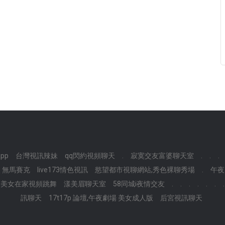
pp
台灣視訊辣妹
qq閃約視頻聊天
.
寂寞交友富婆聊天室
.
.
.
 無馬賽克
live173情色視訊
慾望都市視聊網站,秀色裸聊秀場
.
午夜
J美女在家視頻跳舞
漾美眉聊天室
58同城i夜情交友
.
.
.
.
.
.
.
訊聊天
17t17p 論壇,午夜劇場 美女成人版
后宮視訊聊天