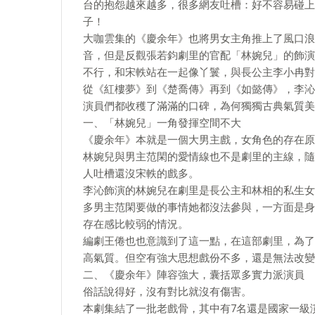
台的抱怨越來越多，很多網友吐槽：好不容易碰上
子！
大咖雲集的《慶余年》也將男女主角推上了風口浪
音，但是反觀張若鈞劇里的官配「林婉兒」的飾演
不行，和宋軼站在一起像丫鬟，與長公主李小冉對
從《紅樓夢》到《楚喬傳》再到《如懿傳》，李沁
演員們都收穫了滿滿的口碑，為何獨獨古典氣質美
一、「林婉兒」一角發揮空間不大
《慶余年》本就是一個大男主戲，女角色的存在原
林婉兒與男主范閑的愛情線也不是劇里的主線，隨
人吐槽還沒宋軼的戲多。
李沁飾演的林婉兒在劇里是長公主和林相的私生女
多男主范閑要做的事情她都沒法參與，一方面是身
存在感比較弱的情況。
編劇王倦也也意識到了這一點，在這部劇里，為了
高氣質。但空有強大思想戲份不多，還是無法改變
二、《慶余年》陣容強大，囊括眾多實力派演員
俗話說得好，沒有對比就沒有傷害。
本劇集結了一批老戲骨，其中有7名還是國家一級