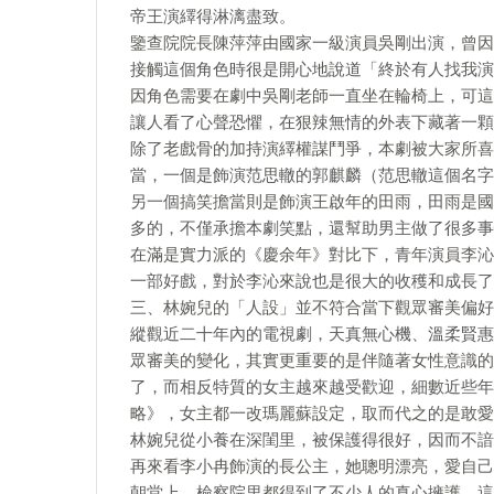
帝王演繹得淋漓盡致。
鑒查院院長陳萍萍由國家一級演員吳剛出演，曾因
接觸這個角色時很是開心地說道「終於有人找我演
因角色需要在劇中吳剛老師一直坐在輪椅上，可這
讓人看了心聲恐懼，在狠辣無情的外表下藏著一顆
除了老戲骨的加持演繹權謀鬥爭，本劇被大家所喜
當，一個是飾演范思轍的郭麒麟（范思轍這個名字
另一個搞笑擔當則是飾演王啟年的田雨，田雨是國
多的，不僅承擔本劇笑點，還幫助男主做了很多事
在滿是實力派的《慶余年》對比下，青年演員李沁
一部好戲，對於李沁來說也是很大的收穫和成長了
三、林婉兒的「人設」並不符合當下觀眾審美偏好
縱觀近二十年內的電視劇，天真無心機、溫柔賢惠
眾審美的變化，其實更重要的是伴隨著女性意識的
了，而相反特質的女主越來越受歡迎，細數近些年
略》，女主都一改瑪麗蘇設定，取而代之的是敢愛
林婉兒從小養在深閨里，被保護得很好，因而不諳
再來看李小冉飾演的長公主，她聰明漂亮，愛自己
朝堂上、檢察院里都得到了不少人的真心擁護，這