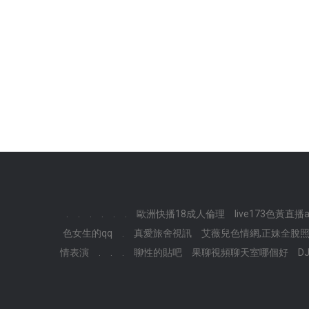
.
.
.
.
.
.
歐洲快播18成人倫理
live173色黃直播a
色女生的qq
.
真愛旅舍視訊
艾薇兒色情網,正妹全脫照
情表演
.
.
.
聊性的貼吧
果聊視頻聊天室哪個好
D