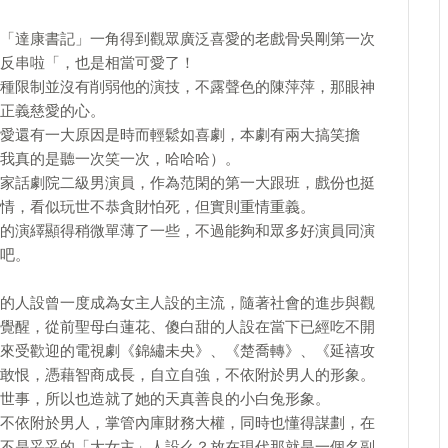
「達康書記」一角得到觀眾廣泛喜愛的老戲骨吳剛第一次
反串啦「，也是相當可愛了！
種限制並沒有削弱他的演技，不露聲色的陳萍萍，那眼神
正義慈愛的心。
愛還有一大原因是時而輕鬆如喜劇，本劇有兩大搞笑擔
我真的是聽一次笑一次，哈哈哈）。
家話劇院二級男演員，作為范閑的第一大跟班，戲份也挺
情，看似玩世不恭貪財怕死，但實則重情重義。
的演繹顯得稍微單薄了一些，不過能夠和眾多好演員同演
吧。
的人設曾一度成為女主人設的主流，隨著社會的進步與觀
覺醒，從前聖母白蓮花、傻白甜的人設在當下已經吃不開
來受歡迎的電視劇《錦繡未央》、《楚喬轉》、《延禧攻
敢恨，憑藉智商成長，自立自強，不依附於男人的形象。
世事，所以也造就了她的天真善良的小白兔形象。
不依附於男人，掌管內庫財務大權，同時也懂得謀劃，在
不是妥妥的「大女主」人設么？放在現代那就是一個名副