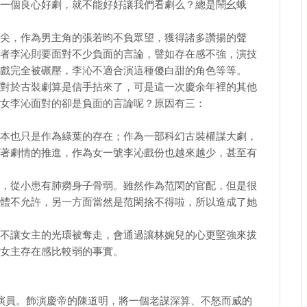
一個良心好劇，就不能好好讓我們看劇么？總是鬧幺蛾
尖，作為男主角的張若昀不負眾望，獲得諸多讚揚的聲
者李沁則要面對不少負面的言論，譬如存在感不強，演技
戲完全被碾壓，李沁不適合演這種傻白甜的角色等等。
對於古裝劇算是信手拈來了，可是這一次慶余年裡的其他
女李沁面對的卻是負面的言論呢？原因有三：
本也只是作為綠葉的存在；作為一部科幻古裝權謀大劇，
著劇情的推進，作為女一號李沁戲份也越來越少，甚至有
，從小患有肺癆身子骨弱。雖然作為范閑的官配，但是很
體不允許，另一方面當然是范閑捨不得啦，所以造成了她
不讓女主的光環被奪走，會通過讓林婉兒的心更堅強來拔
女主存在感比較弱的事實。
演員。飾演慶帝的陳道明，將一個老謀深算、不怒而威的