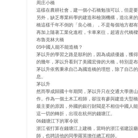
周庄小橋
這樣在農耕社會，建一個小石橋勉強可以，但是要
另外，缺乏專業科學的建造和檢測機構，造出來的
橋這樣千年不倒的「良心橋」，不是每個地方都有
再加上隨著工業化進程，卡車來往，超過古代橋樑
布魯克林大橋
05中國人能不能造橋？
茅以升的學習之路是順利的，因為成績優越，獲得
的幾年，茅以升看到了美國宏偉的大橋，特別是布
茅以升依舊秉承自己為國造橋的理想，除了自己的
息。
茅以升
然而學成歸國十年期間，茅以升只在交通大學唐山
作。作為一個土木工程師，卻沒有參與建造大型橋
最主要的原因，外國的銀行財閥是不相信中國人能
這一切的轉折，出現在杭州的錢塘江。
06錢塘江下的軍令狀
浙江省打算在錢塘江上建橋，當時的浙江省建設廳
師，也聘請他的同學羅英擔任總工程師。