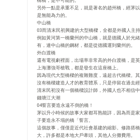
構橋，是不可能的。
另外一點是承重不足，就是著名的趙州橋，經茅以
是無能為力的。
中山橋
03而清末民初興建的大型橋樑，全都是外國人主
例如黃河第一橋蘭州的中山橋，就是德國人於光緒三
有，連中山橋的鋼材，都是從德國運到蘭州的。
外白渡橋
還有電視劇裡面，出場率非常高的外白渡橋，是英
上海灘強哥槍戰，都是發生在這座橋上。
因為現代大型橋樑的複雜難度，遠超古代橋樑。其
沒有橋樑建造人才的教育體系，只是停留在過去經
清末民初沒有一個橋樑設計師，外國人也不相信中
錢塘江大潮
04誓言要造永遠不倒的橋！
茅以升小時候的故事大家都耳熟能詳，因為而是家
子要造永不塌的橋「誓言。
這個故事，僅僅是近代社會基建的縮影。修路搭橋
大，許多都是本地大戶牽頭，其他人分攤費用。