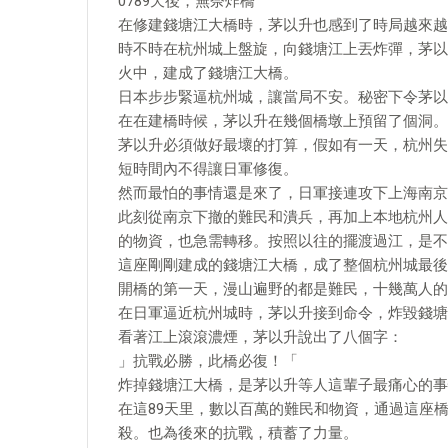
0789天後，無奈炸橋
在修建錢塘江大橋時，茅以升也感到了時局越來越
時不時在杭州城上盤旋，向錢塘江上丟炸彈，茅以
火中，建成了錢塘江大橋。
日本步步緊逼杭州城，讓當局不安。秘密下令茅以
在在建橋時候，茅以升在幾個橋墩上預留了個洞。
茅以升必須做好最壞的打算，假如有一天，杭州失
短時間內不得讓日軍修復。
然而最怕的事情還是來了，日軍接連攻下上海南京
此刻從南京下撤的難民和潰兵，再加上本地杭州人
的物資，也急需轉移。按照以往的擺渡過江，是不
這座剛剛建成的錢塘江大橋，成了整個杭州城最後
開橋的第一天，漫山遍野的都是難民，十幾萬人的
在日軍逼近杭州城時，茅以升接到命令，炸毀錢塘
看著江上滾滾濃煙，茅以升說出了八個字：
」抗戰必勝，此橋必復！「
炸掉錢塘江大橋，是茅以升等人這輩子最痛心的事
在這89天里，數以百萬的難民和物資，通過這座
殺。也為後來的抗戰，積蓄了力量。