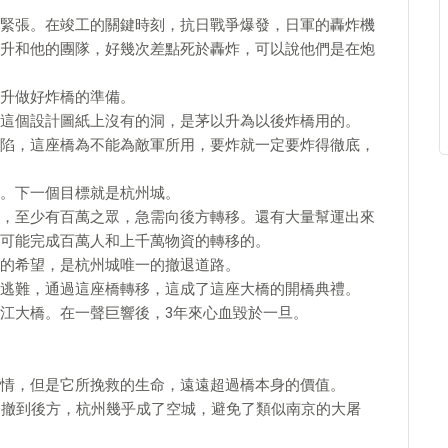
緊張。在竣工的關鍵時刻，抗日戰爭爆發，日軍的轟炸機
升和他的團隊，好幾次差點死於轟炸，可以說他們是在炮
升做好炸橋的準備。
這個設計圖紙上沒有的洞，是茅以升為以後炸橋用的。
陷，這座橋為不能為敵軍所用，要炸就一定要炸得徹底，
。下一個目標就是杭州城。
，至少有百萬之眾，急需向後方轉移。還有大量幫運出來
可能完成百萬人和上千萬物資的轉移的。
的希望，是杭州城唯一的撤退道路。
逃難，通過這座橋轉移，這成了這座大橋的開橋典禮。
江大橋。在一聲巨響後，3年來心血毀於一旦。
情，但是它所挽救的生命，遠遠超過橋本身的價值。
橋撤到後方，杭州幾乎成了空城，避免了類似南京的大屠