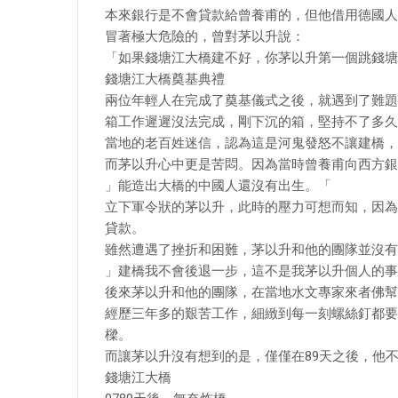
本來銀行是不會貸款給曾養甫的，但他借用德國人
冒著極大危險的，曾對茅以升說：
「如果錢塘江大橋建不好，你茅以升第一個跳錢塘
錢塘江大橋奠基典禮
兩位年輕人在完成了奠基儀式之後，就遇到了難題
箱工作遲遲沒法完成，剛下沉的箱，堅持不了多久
當地的老百姓迷信，認為這是河鬼發怒不讓建橋，
而茅以升心中更是苦悶。因為當時曾養甫向西方銀
」能造出大橋的中國人還沒有出生。「
立下軍令狀的茅以升，此時的壓力可想而知，因為
貸款。
雖然遭遇了挫折和困難，茅以升和他的團隊並沒有
」建橋我不會後退一步，這不是我茅以升個人的事
後來茅以升和他的團隊，在當地水文專家來者佛幫
經歷三年多的艱苦工作，細緻到每一刻螺絲釘都要
樑。
而讓茅以升沒有想到的是，僅僅在89天之後，他
錢塘江大橋