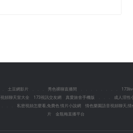
.
土豆網影片
.
.
.
秀色裸聊直播間
.
.
.
.
.
.
.
.
173l
午夜視頻聊天室大全
173視訊交友網
真愛旅舍手機版
.
.
.
成人淫性
.
.
.
私密視頻怎麼看,免費色 情片小說網
情色樂園語音視頻聊天,情
片
金瓶梅直播平台