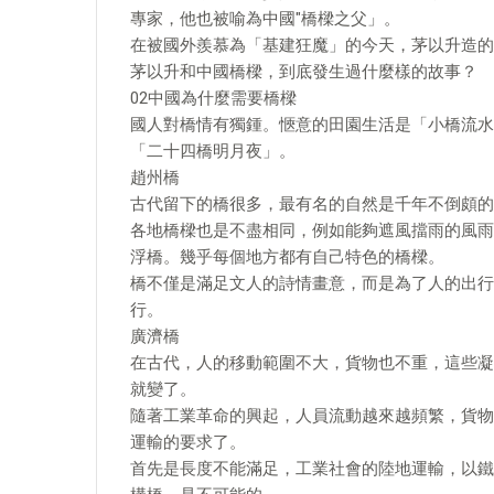
專家，他也被喻為中國"橋樑之父」。
在被國外羨慕為「基建狂魔」的今天，茅以升造的
茅以升和中國橋樑，到底發生過什麼樣的故事？
02中國為什麼需要橋樑
國人對橋情有獨鍾。愜意的田園生活是「小橋流水
「二十四橋明月夜」。
趙州橋
古代留下的橋很多，最有名的自然是千年不倒頗的
各地橋樑也是不盡相同，例如能夠遮風擋雨的風雨
浮橋。幾乎每個地方都有自己特色的橋樑。
橋不僅是滿足文人的詩情畫意，而是為了人的出行
行。
廣濟橋
在古代，人的移動範圍不大，貨物也不重，這些凝
就變了。
隨著工業革命的興起，人員流動越來越頻繁，貨物
運輸的要求了。
首先是長度不能滿足，工業社會的陸地運輸，以鐵