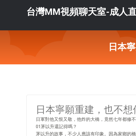
台灣MM視頻聊天室-成人直
日本寧
日本寧願重建，也不想
日軍對他又恨又敬，他炸的大橋，竟然七年都修不
01茅以升還記得嗎？
茅以升的故事，不少人應該有印象。因為家鄉的橋