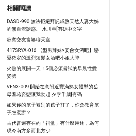
相關閱讀
DASD-990 無法拒絕拜託成熟天然人妻大姊
的無自覺誘惑。 水川堇[有碼中文字
寂寞交友富婆聊天室
417SRYA-016 【型男辣妹×宴會女酒吧】戀
愛確定的激烈短髮女酒吧小姐大降
火熱的展開一天！5個必須嘗試的早晨性愛
姿勢
VENX-009 開始在意附近豐滿熟女體型的岳
母羞恥姿態讓我勃起 夕季千歲[有碼
如果你的孩子被別的孩子打了，你會教育孩
子怎麼辦？
古代普遍存在的「祠堂」有什麼用途，為何
現今南方多而北方少