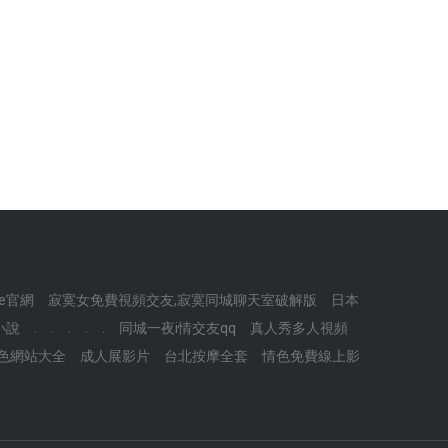
ive官網
寂寞女免費視頻交友,寂寞同城聊天室破解版
日本
小說
.
.
.
.
.
同城一夜i情交友qq
真人秀多人視頻
色網站大全
成人展影片
台北按摩全套
情色免費線上影