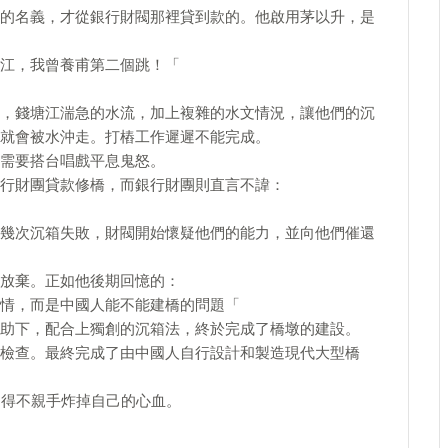
的名義，才從銀行財閥那裡貸到款的。他啟用茅以升，是
江，我曾養甫第二個跳！「
，錢塘江湍急的水流，加上複雜的水文情況，讓他們的沉
就會被水沖走。打樁工作遲遲不能完成。
需要搭台唱戲平息鬼怒。
行財團貸款修橋，而銀行財團則直言不諱：
幾次沉箱失敗，財閥開始懷疑他們的能力，並向他們催還
放棄。正如他後期回憶的：
情，而是中國人能不能建橋的問題「
助下，配合上獨創的沉箱法，終於完成了橋墩的建設。
檢查。最終完成了由中國人自行設計和製造現代大型橋
不得不親手炸掉自己的心血。