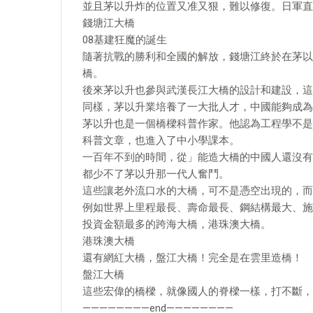
並且茅以升炸的位置又准又狠，難以修復。日軍直
錢塘江大橋
08基建狂魔的誕生
隨著抗戰的勝利和全國的解放，錢塘江終於在茅以
橋。
後來茅以升也參與武漢長江大橋的設計和建設，這
同樣，茅以升業培養了一大批人才，中國能夠成為
茅以升也是一個橋樑科普作家。他認為工程學不是
科普文章，也進入了中小學課本。
一百年不到的時間，從」能造大橋的中國人還沒有
都少不了茅以升那一代人奮鬥。
這些讓老外流口水的大橋，可不是憑空出現的，而
例如世界上里程最長、壽命最長、鋼結構最大、施
投資金額最多的跨海大橋，港珠澳大橋。
港珠澳大橋
還有網紅大橋，盤江大橋！完全是在雲里造橋！
盤江大橋
這些宏偉的橋樑，就像國人的脊樑一樣，打不斷，
————————end————————