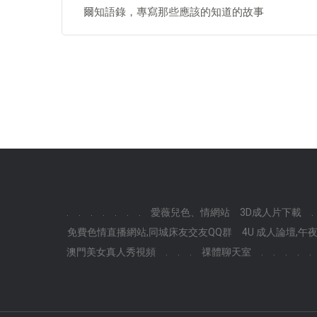
爾知語錄，專寫那些應該的知道的故事
.
.
.
.
.
.
.
愛薇兒色、情網站
3D成人片下載
.
免費色情直播網站,同城床友交友QQ群
4U 成人論壇,
澳門美女真人秀視頻
.
.
.
祼體聊天室
.
.
.
.
.